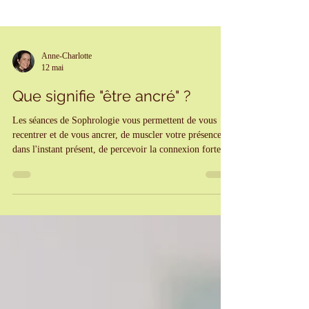
Anne-Charlotte
12 mai
Que signifie "être ancré" ?
Les séances de Sophrologie vous permettent de vous
recentrer et de vous ancrer, de muscler votre présence
dans l'instant présent, de percevoir la connexion forte de
vos pieds bien ancrés au sol -telles les racines d'un arbre
qui s'enfoncent dans la terre- et de prendre conscience
de votre verticalité. Grâce à la respiration contrôlée,
notamment, vous allez pouvoir ralentir le flux de vos
pensées parasites, , mettre en sourdine le brouhaha
mental via le retour au corps