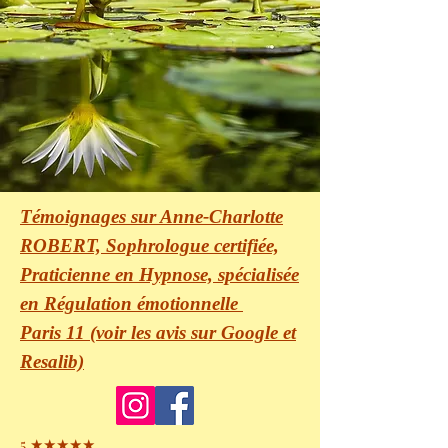
Témoignages sur Anne-Charlotte
ROBERT, Sophrologue certifiée,
Praticienne en Hypnose, spécialisée
en
Régulation
émotionnelle
Paris 11 (voir les avis sur Google et
Resalib)
5 ★★★★★