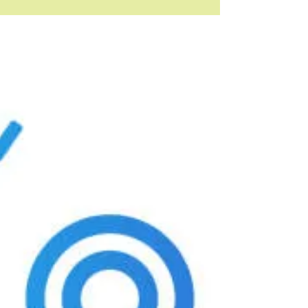
concorde avec ses valeurs et l'essence de son être.
C'est se demander quelles sont ses priorités,
apprendre à se respecter, à poser ses limites et à
dire "non". Tellement important de savoir dire non
! En effet, combien de personnes se retrouvent
assiégées par la frustration et/o