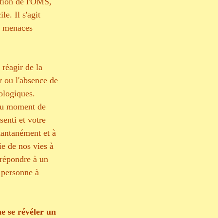
ition de l'OMS, 
e. Il s'agit 
ux menaces 
réagir de la 
 ou l'absence de 
ologiques.
 au moment de 
senti et votre 
stantanément et à 
ie de nos vies à 
 répondre à un 
 personne à 
e se révéler un 