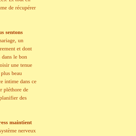
isme de récupérer 
us sentons 
ariage, un 
rement et dont 
s dans le bon 
oisir une tenue 
e plus beau 
ce intime dans ce 
r pléthore de 
lanifier des 
ress maintient 
e système nerveux 