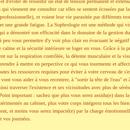
 et d'éviter de ressentir un état de tension permanent et exténu
qui viennent me consulter car elles se sentent écrasées par la
ofessionnelle), et voient leur vie parasitée par différents tro
 et une grande fatigue. La Sophrologie est une méthode qui vi
t qui a démontré son efficacité dans le domaine de la gestion du 
 peu vous permettre d'y voir plus clair en évacuant le négatif
le calme et la sécurité intérieure se loger en vous. Grâce à la p
nt sur la respiration contrôlée, la détente musculaire et la vis
prendre à mettre en perpective ce qui vous tourmente et affect
outes les ressources requises pour éviter à votre cerveau de s'
ont vous aider à vous recentrer, à "sortir la tête de l'eau" et 
nsi traverser l'existence et ses vicissitudes avec plus de sérén
oint important : sachez que plus vous serez assidu(e) dans la 
périmentés au cabinet, plus votre corps intégrera tous les bienfa
ent, et moins vous serez impacté(e) par la charge émotionnell
t vos journées.