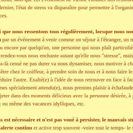
ernier, l'état de stress va disparaître pour permettre à l'organ
ces. 
ui que nous ressentons tous régulièrement, lorsque nous no
) 
par un événement à venir comme un séjour à l'étranger, un m
 encore par quelqu'un, une personne qui nous plaît particuliè
r rendez-vous nous enchante autant qu'elle nous "stresse", mai
ss-là censé ne pas durer va nous dynamiser, nous motiver à ch
-être chez le coiffeur, à prendre soin de nous et à nous faire l
éduire l'autre. Exalté(e) à l'idée de nous retrouver en face à fa
es spécialement attendu(e), nous prenons plaisir à échafaude
jeter dans des moments délicieux avec la personne désirée, à p
ou même des vacances idylliques, etc. 
s est nécessaire et n'est pas voué à persister, le mauvais st
'alerte continu
 et active trop souvent -voire tout le temps- l