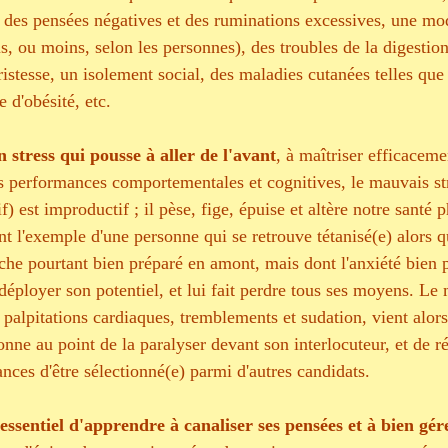
, des pensées négatives et des ruminations excessives, une mod
s, ou moins, selon les personnes), des troubles de la digestion,
tristesse, un isolement social, des maladies cutanées telles que
e d'obésité, etc. 
stress qui pousse à aller de l'avant
, à maîtriser efficaceme
ses performances comportementales et cognitives, le mauvais st
if) est improductif ; il pèse, fige, épuise et altère notre santé 
t l'exemple d'une personne qui se retrouve tétanisé(e) alors qu
che pourtant bien préparé en amont, mais dont l'anxiété bien p
déployer son potentiel, et lui fait perdre tous ses moyens. Le 
 palpitations cardiaques, tremblements et sudation, vient alors
onne au point de la paralyser devant son interlocuteur, et de r
nces d'être sélectionné(e) parmi d'autres candidats.
essentiel d'apprendre à canaliser ses pensées et à bien gérer