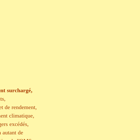
Lâcher-prise
ent surchargé, 
ts, 
 et de rendement, 
ment climatique, 
gers excédés, 
à autant de 