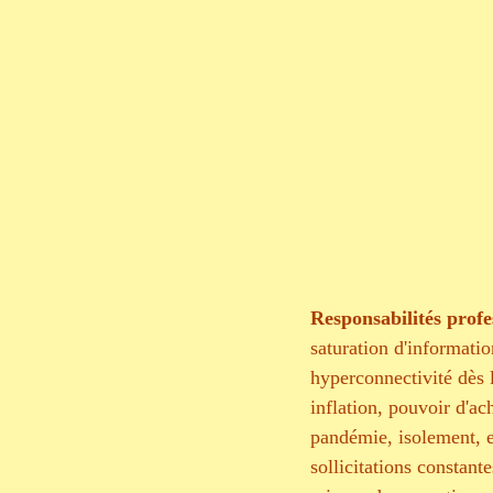
Sophrologie et gr
Lecture
Ancra
Responsabilités profe
saturation d'informatio
hyperconnectivité dès l
inflation, pouvoir d'ac
pandémie, isolement, en
sollicitations constante