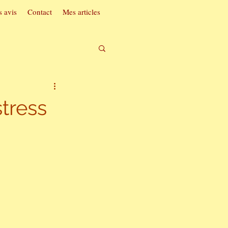
 avis
Contact
Mes articles
t acouphènes
stress
ac
soi
ntrée