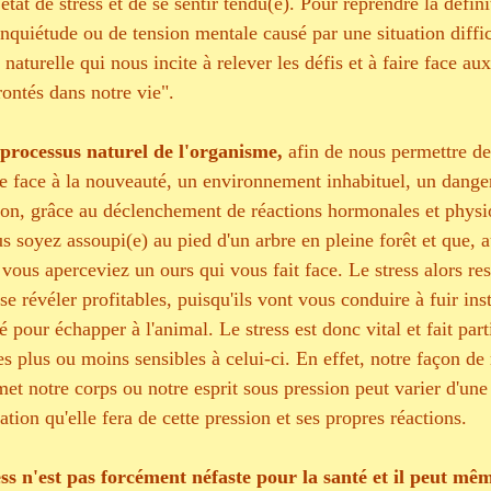
 état de stress et de se sentir tendu(e). Pour reprendre la défin
'inquiétude ou de tension mentale causé par une situation difficil
aturelle qui nous incite à relever les défis et à faire face a
ontés dans notre vie". 
 processus naturel de l'organisme, 
afin de nous permettre de 
ce face à la nouveauté, un environnement inhabituel, un danger
tion, grâce au déclenchement de réactions hormonales et physi
 soyez assoupi(e) au pied d'un arbre en pleine forêt et que,
, vous aperceviez un ours qui vous fait face. Le stress alors res
 se révéler profitables, puisqu'ils vont vous conduire à fuir in
pour échapper à l'animal. Le stress est donc vital et fait part
 plus ou moins sensibles à celui-ci. En effet, notre façon de
 notre corps ou notre esprit sous pression peut varier d'une
étation qu'elle fera de cette pression et ses propres réactions.
ess n'est pas forcément néfaste pour la santé et il peut mêm