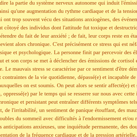
dire la partie du système nerveux autonome qui induit l'émissi
ainsi qu'une augmentation du rythme cardiaque et de la tension 
i ont trop souvent vécu des situations anxiogènes, des événe
t côtoyé des individus dont l'attitude fut toxique et destructri
tendre du fait de leur anxiété ; de fait, leur corps reste en éta
evient alors chronique. C'est précisément ce stress qui est néf
ysique et psychologique. La personne finit par percevoir des é
ut et son corps se met à déclencher des émissions de cortisol e
e. Le mauvais stress se caractérise par ce sentiment d'être dé
et contraintes de la vie quotidienne, dépassé(e) et incapable de
 auxquelles on est soumis. On peut alors se sentir affecté(e) e
, oppressé(e) par le temps qui se resserre sur nous avec cette
hronique et persistant peut entraîner différents symptômes tels
t, de l'irritabilité, un sentiment de panique étouffant, des mau
roubles du sommeil avec difficultés à l'endormissement et/ou r
s anticipations anxieuses, une inquiétude permanente, des dou
tation de la fréquence cardiaque et de la pression artérielle,