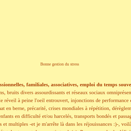
ossesse
Sophrologie et mental
ge
Bonne gestion du stress
ssionnelles, familiales, associatives, emploi du temps souv
ns, bruits divers assourdissants et réseaux sociaux omniprésen
e réveil à peine l'oeil entrouvert, injonctions de performance
hat en berne, précarité, crises mondiales à répétition, dérègle
fants en difficulté et/ou harcelés, transports bondés et passa
s et multiples -et je m'arrête là dans les réjouissances :)-, voil