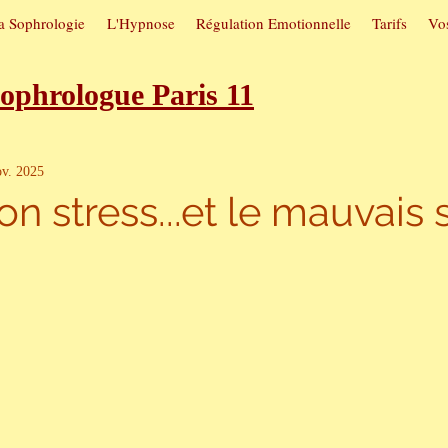
a Sophrologie
L'Hypnose
Régulation Emotionnelle
Tarifs
Vos
phrologue Paris 11
oubles du sommeil
Sophrologie e
ov. 2025
bon stress...et le mauvais 
5.
tuelles
Hypnose et arrêt du tab
tive
Sophrologie et confiance en 
es
Vacances
Sophrologie et re