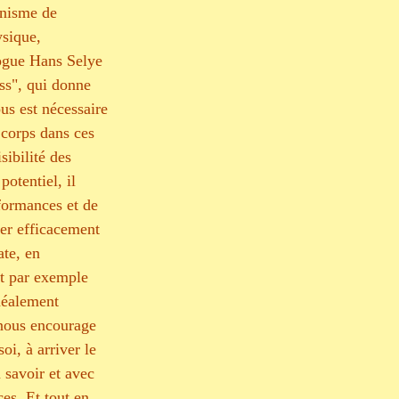
anisme de 
ysique, 
logue Hans Selye 
ss", qui donne 
ous est nécessaire 
 corps dans ces 
ibilité des 
otentiel, il 
formances et de 
rer efficacement 
te, en 
st par exemple 
déalement 
 nous encourage 
oi, à arriver le 
 savoir et avec 
es. Et tout en 