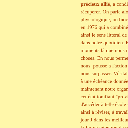
précieux allié, 
à condi
récupérer. On parle alo
physiologique, ou bioc
en 1976 qui a combiné l
ainsi le sens littéral d
dans notre quotidien. E
moments là que nous nou
choses. En nous permett
nous  pousse à l'actio
nous surpasser. Véritab
à une échéance donnée 
maintenant notre organ
cet état tonifiant "pr
d'accéder à telle école
ainsi à réviser, à trav
jour J dans les meilleu
la ferme intention de r