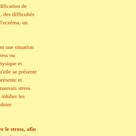
ification de 
 des difficultés 
 l'eczéma, un 
nt une situation 
ress ou 
physique et 
'elle se présente 
résente et 
mauvais stress 
 inhiber les 
éduire 
 le stress, afin 