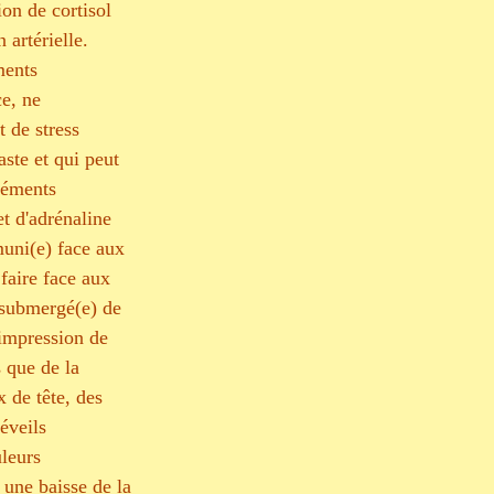
on de cortisol 
artérielle. 
ments 
ce, ne 
t de stress 
aste et qui peut 
léments 
t d'adrénaline 
muni(e) face aux 
 faire face aux 
t submergé(e) de 
 impression de 
 que de la 
x de tête, des 
éveils 
leurs 
 une baisse de la 