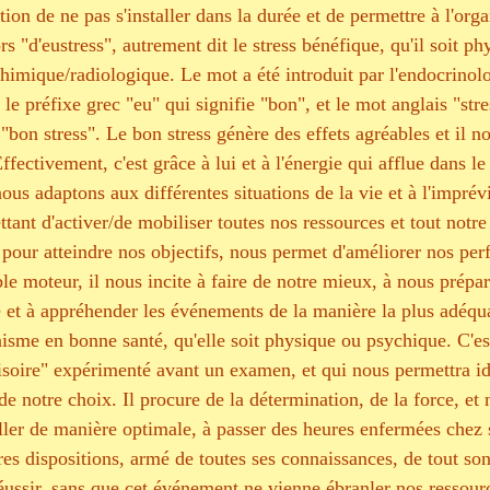
tion de ne pas s'installer dans la durée et de permettre à l'org
rs "d'eustress", autrement dit le stress bénéfique, qu'il soit ph
himique/radiologique. Le mot a été introduit par l'endocrino
e préfixe grec "eu" qui signifie "bon", et le mot anglais "stre
e "bon stress". Le bon stress génère des effets agréables et il n
ffectivement, c'est grâce à lui et à l'énergie qui afflue dans le
s adaptons aux différentes situations de la vie et à l'imprévis
ant d'activer/de mobiliser toutes nos ressources et tout notre p
n pour atteindre nos objectifs, nous permet d'améliorer nos per
le moteur, il nous incite à faire de notre mieux, à nous prépa
et à appréhender les événements de la manière la plus adéqua
isme en bonne santé, qu'elle soit physique ou psychique. C'e
ovisoire" expérimenté avant un examen, et qui nous permettra i
 de notre choix.
Il procure de la détermination, de la force, et
ailler de manière optimale, à passer des heures enfermées chez s
res dispositions, armé de toutes ses connaissances, de tout son
éussir, sans que cet événement ne vienne ébranler nos ressourc