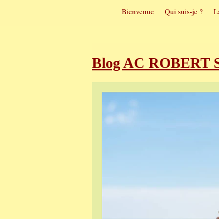
Bienvenue
Qui suis-je ?
L
Blog AC ROBERT So
Sophrologie et t
Sophrologie et m
Visualisation pos