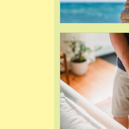
Hypnose et phob
Sophrologie et gr
Lecture
Ancra