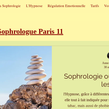
a Sophrologie
L'Hypnose
Régulation Emotionnelle
Tarifs
Vos
phrologue Paris 11
roubles du sommeil
Sophrologie e
Anne-
30 a
utuelles
Hypnose et arrêt du tab
Sophrologie 
le
itive
Sophrologie et confiance en 
l'Hypnose, grâce à différentes
elle tout à fait indiquée pour
tabac, mais aussi de phobie