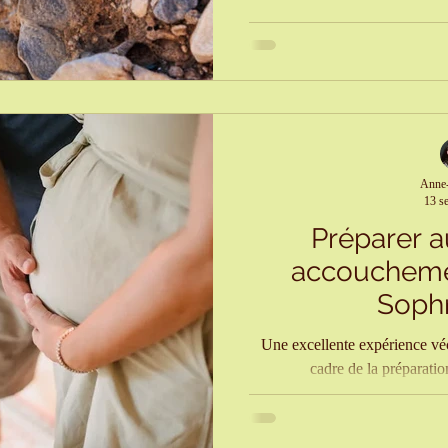
ies
Vacances
Sophrologie et re
traumat
ossesse
Sophrologie et mental
ge
Anne-
13 s
Préparer 
accouchemen
Soph
Une excellente expérience vé
cadre de la préparat