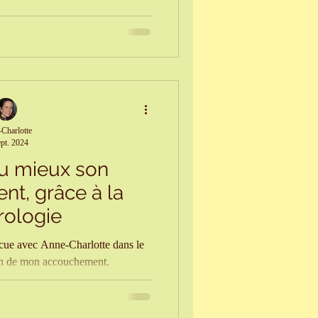
ntrée
ismes, etc.
Lâcher-prise
Charlotte
ept. 2024
au mieux son
t, grâce à la
rologie
cue avec Anne-Charlotte dans le
ion de mon accouchement.