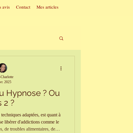
 avis
Contact
Mes articles
t acouphènes
Charlotte
vr. 2025
ac
ou Hypnose ? Ou
s 2 ?
soi
 techniques adaptées, est quant à
 se libérer d'addictions comme le
s, de troubles alimentaires, de