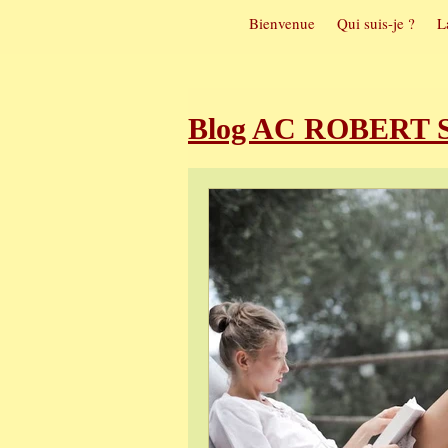
Bienvenue
Qui suis-je ?
L
Blog AC ROBERT So
Sophrologie et t
Sophrologie et m
Visualisation pos