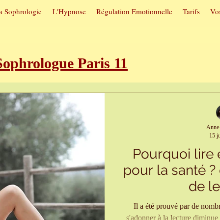
a Sophrologie
L'Hypnose
Régulation Emotionnelle
Tarifs
Vos
phrologue Paris 11
roubles du sommeil
Sophrologie e
Anne-
15 j
utuelles
Hypnose et arrêt du tab
Pourquoi lire 
pour la santé ?
itive
Sophrologie et confiance en 
de l
Il a été prouvé par de nombr
s'adonner à la lecture diminue 