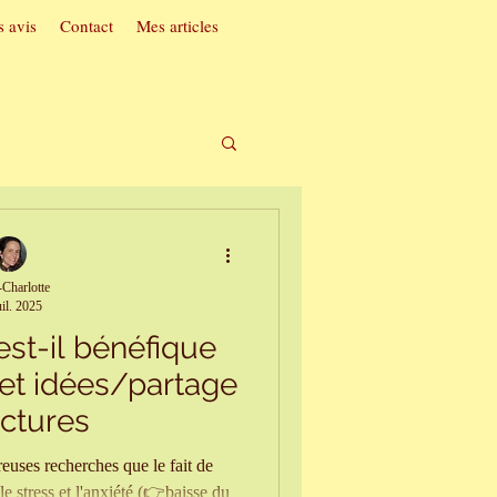
 avis
Contact
Mes articles
t acouphènes
Charlotte
uil. 2025
ac
est-il bénéfique
 et idées/partage
soi
ectures
euses recherches que le fait de
le stress et l'anxiété (👉baisse du