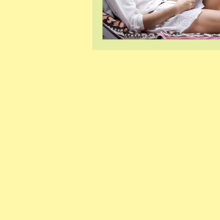
Hypnose et phob
Sophrologie et gr
Lecture
Ancra