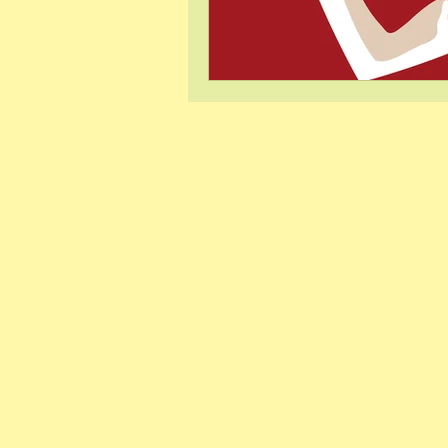
Hypnose et phob
Sophrologie et gr
Lecture
Ancra