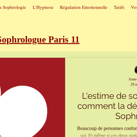
a Sophrologie
L'Hypnose
Régulation Emotionnelle
Tarifs
Vos
phrologue Paris 11
roubles du sommeil
Sophrologie e
Anne-
29 m
utuelles
Hypnose et arrêt du tab
L'estime de soi
comment la dé
itive
Sophrologie et confiance en 
Soph
Beaucoup de personnes confond
soi. Et même si ces deux notions sont liées, il est important de