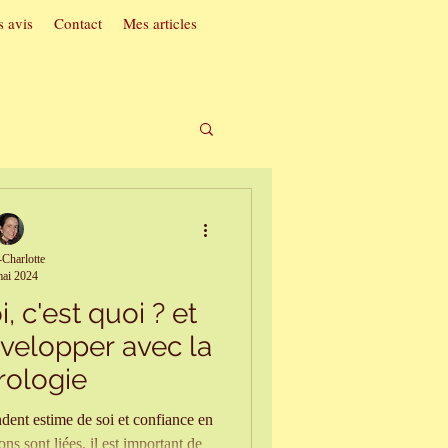
 avis
Contact
Mes articles
t acouphènes
Charlotte
ai 2024
ac
, c'est quoi ? et
velopper avec la
soi
rologie
ent estime de soi et confiance en