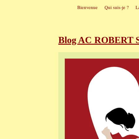
Bienvenue
Qui suis-je ?
L
Blog AC ROBERT So
Sophrologie et t
Sophrologie et m
Visualisation pos