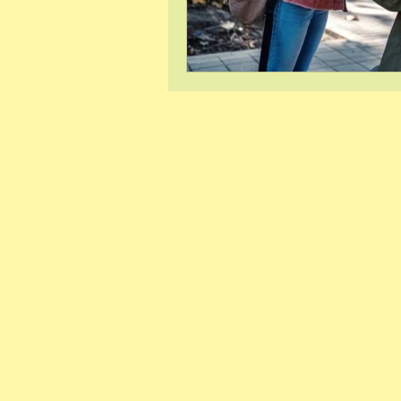
Hypnose et phob
Sophrologie et gr
Lecture
Ancra