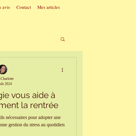
 avis
Contact
Mes articles
t acouphènes
Charlotte
oût 2024
ac
ie vous aide à
ment la rentrée
soi
tils nécessaires pour adopter une
onne gestion du stress au quotidien