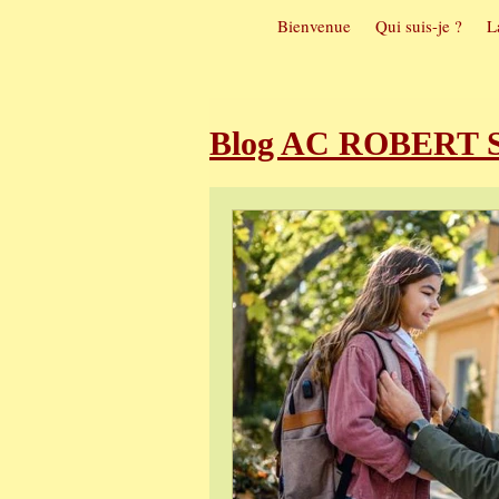
Bienvenue
Qui suis-je ?
L
Blog AC ROBERT So
Sophrologie et t
Sophrologie et m
Visualisation pos