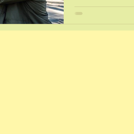
ies
Vacances
Sophrologie et re
ossesse
Sophrologie et mental
ge