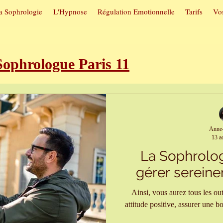
a Sophrologie
L'Hypnose
Régulation Emotionnelle
Tarifs
Vos
phrologue Paris 11
roubles du sommeil
Sophrologie e
Anne-
13 a
utuelles
Hypnose et arrêt du tab
La Sophrolog
gérer sereine
itive
Sophrologie et confiance en 
Ainsi, vous aurez tous les ou
attitude positive, assurer une b