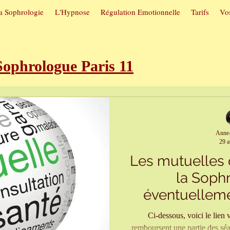
a Sophrologie
L'Hypnose
Régulation Emotionnelle
Tarifs
Vos
phrologue Paris 11
roubles du sommeil
Sophrologie e
Anne-
29 a
utuelles
Hypnose et arrêt du tab
Les mutuelles
la Sophr
itive
Sophrologie et confiance en 
éventuelleme
Ci-dessous, voici le lien v
remboursent une partie des séa