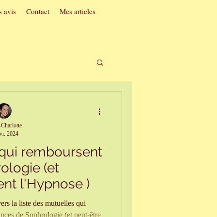
 avis
Contact
Mes articles
t acouphènes
Charlotte
vr. 2024
ac
 qui remboursent
ologie (et
soi
nt l'Hypnose )
ers la liste des mutuelles qui
nces de Sophrologie (et peut-être