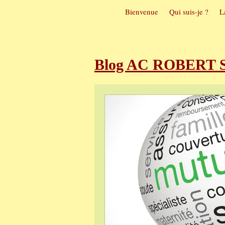
Bienvenue
Qui suis-je ?
L
Blog AC ROBERT So
Sophrologie et t
Sophrologie et m
Visualisation pos