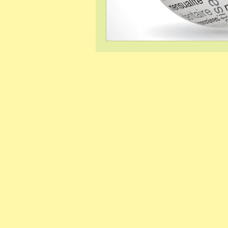
Hypnose et phob
Sophrologie et gr
Lecture
Ancra