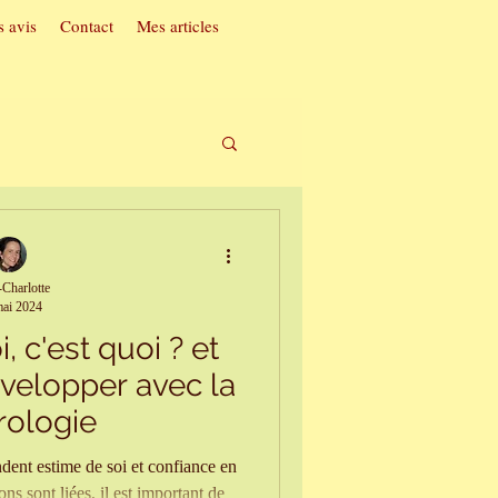
 avis
Contact
Mes articles
t acouphènes
Charlotte
ai 2024
ac
, c'est quoi ? et
velopper avec la
soi
rologie
ent estime de soi et confiance en