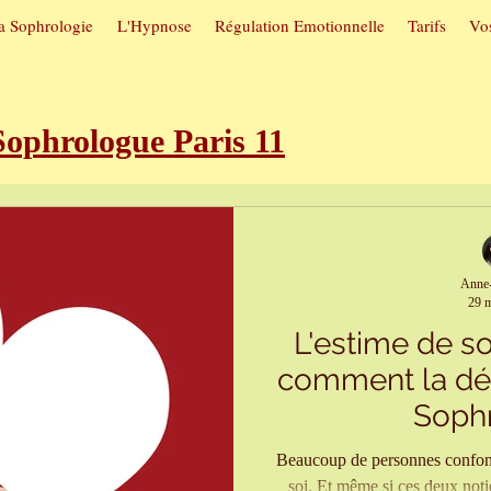
a Sophrologie
L'Hypnose
Régulation Emotionnelle
Tarifs
Vos
phrologue Paris 11
roubles du sommeil
Sophrologie e
Anne-
29 m
utuelles
Hypnose et arrêt du tab
L'estime de soi
comment la dé
itive
Sophrologie et confiance en 
Soph
Beaucoup de personnes confond
soi. Et même si ces deux notions sont liées, il est important de