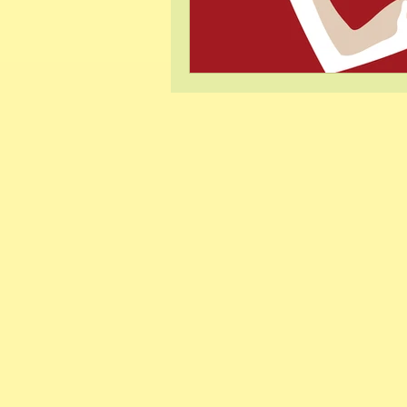
Hypnose et phob
Sophrologie et gr
Lecture
Ancra