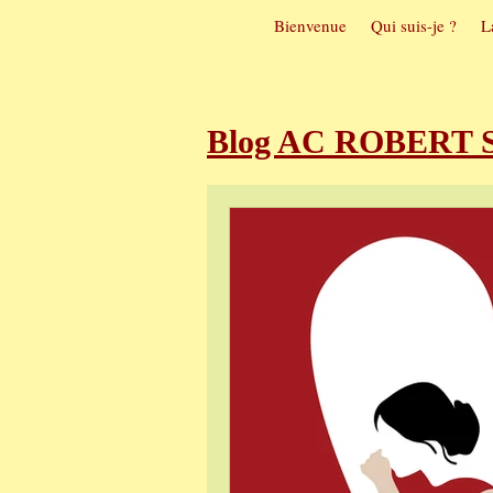
Bienvenue
Qui suis-je ?
L
Blog AC ROBERT So
Sophrologie et t
Sophrologie et m
Visualisation pos