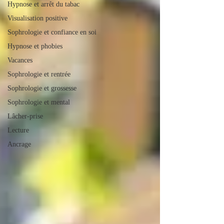
Hypnose et arrêt du tabac
Visualisation positive
Sophrologie et confiance en soi
Hypnose et phobies
Vacances
Sophrologie et rentrée
Sophrologie et grossesse
Sophrologie et mental
Lâcher-prise
Lecture
Ancrage