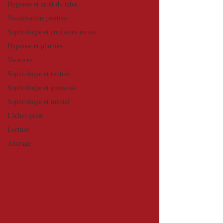
Hypnose et arrêt du tabac
Visualisation positive
Sophrologie et confiance en soi
Hypnose et phobies
Vacances
Sophrologie et rentrée
Sophrologie et grossesse
Sophrologie et mental
Lâcher-prise
Lecture
Ancrage