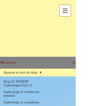
Mes articles
Hypnose et arrêt du tabac
Blog AC ROBERT
Sophrologue Paris 11
Sophrologie et troubles du
sommeil
Sophrologie et acouphènes